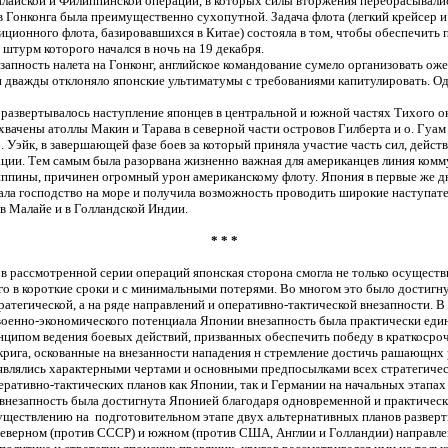
алайской и Филиппинской операции, в которых силы вторжения перебрасывали
 Гонконга была преимущественно сухопутной. Задача флота (легкий крейсер и
ционного флота, базировавшихся в Китае) состояла в том, чтобы обеспечить 
, штурм которого начался в ночь на 19 декабря.
запность налета на Гонконг, английское командование сумело организовать ож
 дважды отклоняло японские ультиматумы с требованиями капитулировать. Од
 развертывалось наступление японцев в центральной и южной частях Тихого о
хвачены атоллы Макин и Тарава в северной части островов Гилберта и о. Гуам
 о. Уэйк, в завершающей фазе боев за который приняла участие часть сил, дейст
ации. Тем самым была разорвана жизненно важная для американцев линия ком
пины, причинен огромный урон американскому флоту. Япония в первые же д
вала господство на море и получила возможность проводить широкие наступат
в Малайе и в Голландской Индии.
* * *
в рассмотренной серии операций японская сторона смогла не только осуществ
го в короткие сроки и с минимальными потерями. Во многом это было достигн
атегической, а на ряде направлений и оперативно-тактической внезапности. В
военно-экономического потенциала Японии внезапность была практически еди
ципом ведения боевых действий, призванных обеспечить победу в краткосроч
рига, оскованные на внезанности нападения н стремление достичь рашающнх 
 являлись характерными чертами и основными предпосылками всех стратегичес
ративно-тактических планов как Японии, так и Германии на начальных этапах
 внезапность была достигнута Японией благодаря одновременной и практичес
существлению на подготовительном этапе двух альтернативных планов развер
северном (против СССР) и южном (против США, Англии и Голландии) направле