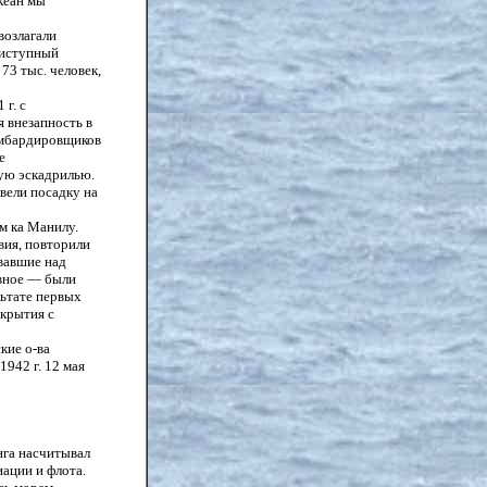
кеан мы
возлагали
риступный
73 тыс. человек,
г. с
я внезапность в
омбардировщиков
е
ную эскадрилью.
звели посадку на
м ка Манилу.
вия, повторили
овавшие над
авное — были
льтате первых
икрытия с
кие о-ва
942 г. 12 мая
нга насчитывал
ации и флота.