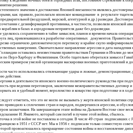
овку к ведению ночных боев и торпедных атак, постоянное стремление к оп
ринятии решении.
степенного значения в достижении Японией внезапности являлись достоверны
орыми, как правило, располагало японское командование в результате тщател
предварительной (воздушной, морской, агентурной и др.) разведки. Достоверн
сочетании с дезинформацией противника, в частности, позволяли японской ав
 кораблям в базах и аэродромам неприятеля даже без доразведки.
 уделялось сохраненению в тайне замыслов, планов и времени начала операц
руга лиц, привлекавшихся к разработке оперативных документов. Правительс
 резко ограничило дипломатическую переписку и крайне скупо информировало
ственных намерениях. Окончательное направление агрессии и дата нападения 
Голландии оставались неизвестными правительствам Германии и Италии до мо
ии по Перл-Харбору и Филиппинам. Особо тщательно оберегался замысел Гавай
ческим примером умелой организации маскировки военных приготовлений и д
ности часто использовались отвлекающие удары и ложные, демонстрационные,
ию действия.
ртами в деятельности японского военно-политического руководства при подг
ность при ведении переговоров, заключении межправительственных договор и
орвать их в удобный момент, вероломство и коварство при подготовке и в ход
 следует отметить, что это не могло не вызывать у жертв японской политики сп
Оно приводило к сплочению стран и народов, подвергшихся агрессии, и обусло
ром захватчиков. На завершающем этапе войны на Дальнем Востоке свое веско
едсказание И. Ямамото, который сам погиб в пучине этой войны, сбылось.
 точка в этой войне не поставлена и сегодня. В числе 49 стран подписавших 
ранциско в 1951 г СССР нет. Мы в 1956 г. подписали только совместную сове
которой провоаглошалось прекращение состояния войны и восстановление дип