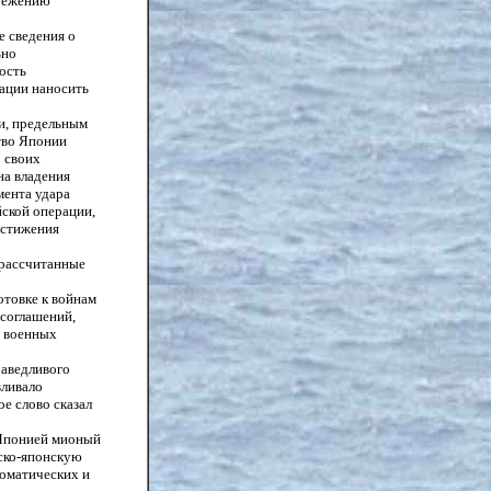
ережению
е сведения о
ьно
ость
иации наносить
ии, предельным
тво Японии
 своих
на владения
мента удара
ской операции,
остижения
 рассчитанные
отовке к войнам
 соглашений,
е военных
раведливого
вливало
е слово сказал
с Японией мионый
тско-японскую
ломатических и