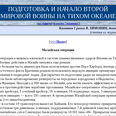
ПОДГОТОВКА И НАЧАЛО ВТОРОЙ
МИРОВОЙ ВОИНЫ НА ТИХОМ ОКЕАНЕ
[
на главную
] [
в раздел "сражения"
]
Капитан 1 ранга В. ЗИМОНИН, докт
(статья из журн
[
<<< Назад
]
Малайская операция
операция и являлась ключевой в системе взаимосвязанных ударов Японии на Т
, боевые действия в Малайе начались еще раньше.
то большая часть авианосцев была использована против Перл-Харбора, японцы 
Восточного флота Британии решили использовать морскую авиацию преимущес
ования и подводные лодки. Для скрытности подготовки удара на западном на
еты были заблаговременно развернуты на передовых аэродромах в Индокитае,
я Франции. Находясь в 300 милях от Малайи, они могли оказать эффективную
ов и противодействие кораблям противника. Малайское оперативное объедине
ких крейсера, 1 учебный крейсер, 16 эсминцев, 16 подводных лодок, 3 авиатра
бную авиацию — всего 191 самолет. К проведению Малайской операции привле
ы 3-го авиаобъединения.
т в составе 19 транспортов вышел из Хайнаня. Его непосредственное прикрыт
ествляли три дивизиона эсминцев, поддерживаемых 7-й дивизией тяжелых крей
 английских сил в Сингапуре были развернуты 10 ПЛ типа «И». Прикрытие юж