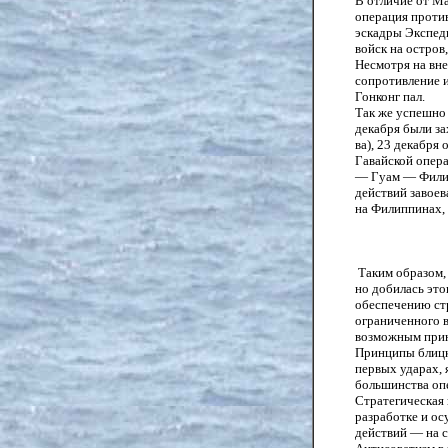
В отличие от М
операция против
эскадры Экспеди
войск на остров
Несмотря на вне
сопротивление и
Гонконг пал.
Так же успешно
декабря были за
ва), 23 декабря
Гавайской опер
— Гуам — Филип
действий завое
на Филиппинах, 
Таким образом, 
но добилась это
обеспечению стр
ограниченного 
возможным прин
Принципы блицк
первых ударах,
большинства опе
Стратегическая
разработке и о
действий — на 