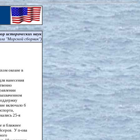
ор исторических наук
ала "Морской сборник")
ихом океане в
для нанесения
твенно
правлении
 захваченном
 поддержку
ние включало б
нспорта,
кались 25-я
ие и ближнее
серов. У п-ова
ного