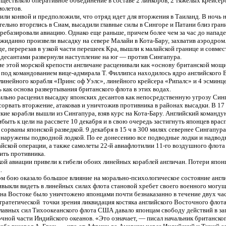
ществляло оперативное объединение в составе 2 линкоров, 2 тяжелых крейсеро
молетов.
или конвой и предположили, что отряд идет для вторжения в Таиланд. В ночь н
ельно вторглись в Сиам, высадили главные силы в Сингоре и Патани близ гран
еребазировали авиацию. Однако еще раньше, причем более чем за час до нападе
жиданно произвели высадку на севере Малайи в Кота-Бару, захватив аэродром
де, перерезав в узкой части перешеек Кра, вышли к малайской границе и совмес
десантами развернули наступление на юг — против Сингапура.
е этой морской крепости англичане расценивали как «основу британской мощ
 под командованием вице-адмирала Т. Филлипса находилось ядро английского
 линейного корабля «Принс оф Уэлс», линейного крейсера «Рипалс» и 4 эсминце
 как основа развертывания британского флота в этих водах.
ильно расценил высадку японских десантов как непосредственную угрозу Син
орвать вторжение, атаковав и уничтожив противника в районах высадки. В 17 
кие корабли вышли из Сингапура, взяв курс на Кота-Бару. Английский команд
быть к цели на рассвете 10 декабря и в свою очередь застигнуть японцев врас
сорваны японской разведкой. 9 декабря в 15 ч в 300 милях севернее Сингапур
бнаружены подводной лодкой. По ее донесению все подводные лодки и надвод
йской операции, а также самолеты 22-й авиафлотилии 11-го воздушного флота
ить противника.
ой авиации привели к гибели обоих линейных кораблей англичан. Потери япон
.
м бою оказало большое влияние на морально-психологическое состояние англич
выкли видеть в линейных силах флота становой хребет своего военного могуще
на Востоке было уничтожено японцами почти безнаказанно в течение двух час
ратегической точки зрения ликвидация костяка английского Восточного флота
лавных сил Тихоокеанского флота США давало японцам свободу действий в за
очной части Индийского океанов. «Это означает, — писал начальник британско