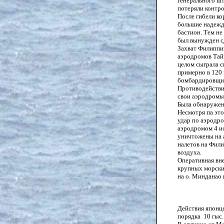
генерального шт
потеряли контро
После гибели ко
большие надежд
бастион. Тем не
был вынужден с
Захват Филиппин
аэродромов Тайв
целом сыграла 
примерно в 120
бомбардировщик
Противодействие
свои аэродромы
Была обнаружен
Несмотря па это
удар по аэродро
аэродромом 4 ис
уничтожены на а
налетов на Фил
воздуха.
Оперативная вне
крупных морских
на о. Минданао 
Действия японце
порядка 10 гыс.