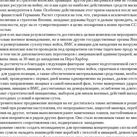
политике и стратегии японских правящих кругов рассматривался ими не только
ских ресурсов на войну, но и как одно из наиболее действенных средств маск
оих конкурентов в Азии. Особенно действенным этот прием оказался после на
фашистской Германии. Расчет строился на том, что, уверовав в исключительн
полигики и стратегии Японии, западные державы будут и дальше проводить, з
опасности, курс на ее «умиротворание» в целях поощрения к воине против СС
ностью.
ров и их высокая результативность достигались целым комплексом мероприяти
только военное командование, но и многие другие государственные органы Япо
 и развертывание сухопутных войск, ВМС и авиации для нападения на воору
иков японские власти проводили под прикрытием системы тщательно проду 
 в том числе дипломатических переговоров с американской администрацией, к
аны лишь за 30 мин до нападения на Перл-Харбор.
ла достигнута и благодаря следующим факторам: заранее подготовленной сис
ирования флота, авиации и, частично, сухопутных войск; скрытным и своевре
е для ударов позиции, а также обеспечением материальными средствами, необ
лий; проведением с первых дней воины одновременно на разных, далеко отст
ческих направлениях мощных в самой начальной фазе, точно выверенных удар
армии, авиации и ВМС, рассчитанных на деморализацию, ослабление на длите
хват стратегической инициативы; выбором для начала военных действий выхо
погодных условий и времени суток.
стремительное продвижение японцев на юг достигалось также активным и реш
твий при развитии наступления, его непрерывностью, широтой маневра, переб
ния на другое, четким выполнением ранее намеченных планов, настойчивым и
иском неприятеля и рядом других факторов. Оно стало возможным также во мн
анизованного сопротивления сил, подвергшихся нападению.
дование смогло создать неожиданную для противника концентрацию сил на и
но сумело наладить взаимодействие кораблей с пехотой и авиацией, демонстр