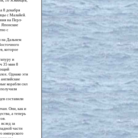
в, 10 эсминцев,
а 8 декабря
ицы с Малайей.
ния на Перл-
. Японские
тно с
и на Дальнем
 Восточного
в, которое
гапуру и
ч 35 мин 8
ующий
плох. Однако эти
а английские
ные корабли сил
 получили
цев составили
ан. Они, как и
ства, а теперь
ов.
 вслед за
падной части
го имперского