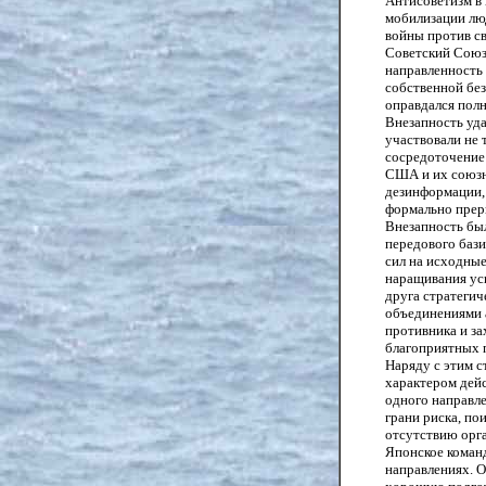
Антисоветизм в 
мобилизации люд
войны против св
Советский Союз 
направленность 
собственной без
оправдался пол
Внезапность уда
участвовали не 
сосредоточение
США и их союзн
дезинформации,
формально прерв
Внезапность бы
передового баз
сил на исходны
наращивания уси
друга стратеги
объединениями 
противника и за
благоприятных 
Наряду с этим 
характером дейс
одного направле
грани риска, по
отсутствию орг
Японское коман
направлениях. О