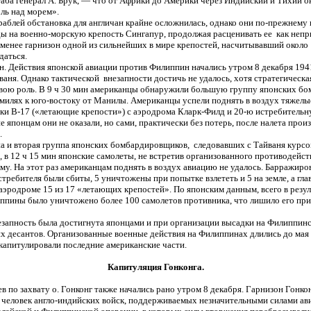
аба генерал А. Брук, — что от Африки до Америки через Индийский и Тихий о
ль над морем».
раблей обстановка для англичан крайне осложнилась, однако они по-прежнему 
ы на военно-морскую крепость Сингапур, продолжая расценивать ее как неп
 менее гарнизон одной из сильнейших в мире крепостей, насчитывавший около 
даться.
. Действия японской авиации против Филиппин начались утром 8 декабря 1941 
аня. Однако тактической внезапности достичь не удалось, хотя стратегическа
свою роль. В 9 ч 30 мин американцы обнаружили большую группу японских б
 милях к юго-востоку от Манилы. Американцы успели поднять в воздух тяжелы
и В-17 («летающие крепости») с аэродрома Кларк-Филд и 20-ю истребитель
 японцам они не оказали, но сами, практически без потерь, после налета прои
.
а и вторая группа японских бомбардировщиков, следовавших с Тайваня курсо
, в 12 ч 15 мин японские самолеты, не встретив организованного противодейст
му. На этот раз американцам поднять в воздух авиацию не удалось. Барражир
требителя были сбиты, 5 уничтожены при попытке взлететь и 5 на земле, а гл
эродроме 15 из 17 «летающих крепостей». По японским данным, всего в резу
иппины было уничтожено более 100 самолетов противника, что лишило его пр
запность была достигнута японцами и при организации высадки на Филиппинс
 десантов. Организованные военные действия на Филиппинах длились до мая 1
капитулировали последние американские части.
Капитуляция Гонконга.
в по захвату о. Гонконг также начались рано утром 8 декабря. Гарнизон Гонко
 человек англо-индийских войск, поддерживаемых незначительными силами ави