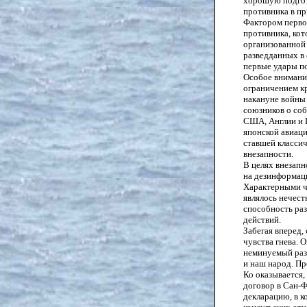
хорошую подгот
противника в п
Фактором перво
противника, кот
организованной 
разведданных в 
первые удары по
Особое внимание
ограничением к
накануне войны
союзников о соб
США, Англии и 
японской авиац
ставшей класси
внезапности.
В целях внезап
на дезинформац
Характерными че
являлось нечест
способность раз
действий.
Забегая вперед,
чувства гнева. 
неминуемый разг
и наш народ. Пр
Ко оказывается,
договор в Сан-Ф
декларацию, в 