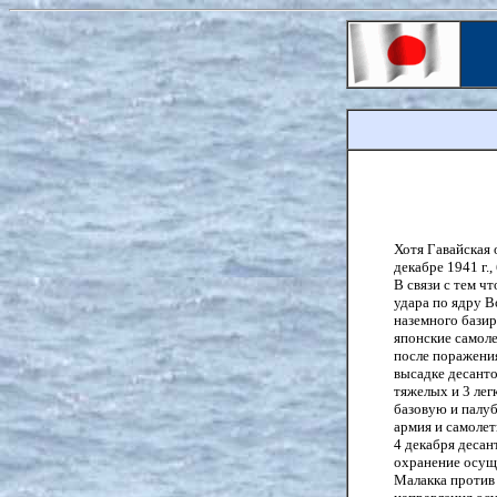
Хотя Гавайская 
декабре 1941 г.
В связи с тем ч
удара по ядру 
наземного базир
японские самол
после поражени
высадке десант
тяжелых и 3 лег
базовую и палу
армия и самолет
4 декабря десан
охранение осущ
Малакка против