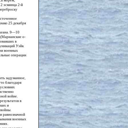
сь морем,
 2 эсминца 2-й
переброску
есточенное
нако 25 декабря
кеана. 9—10
 (Марианские о-
вовавших в
муникаций Уэйк
ни военных
ельные операции
ить задуманное,
уто благодаря
 условиях
нственно
ной войне.
результатов в
ких и
 войны.
ки равнозначной
тывания военных
ниях.