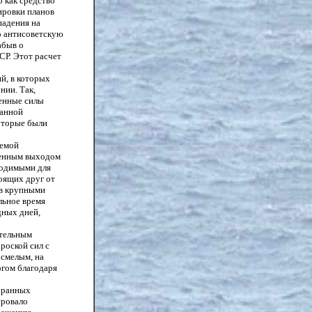
 как средство
ировки планов
падения на
о антисоветскую
абыв о
СР. Этот расчет
й, в которых
нии. Так,
женные силы
манной
оторые были
темой
менным выходом
ходимыми для
оящих друг от
ов крупными
льное время
дных дней,
ительным
роской сил с
 смелым, на
огом благодаря
збранных
ировало