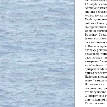
направления осу
12 палубных са
Англичане замет
японцы действит
куда сразу же п
Харбор, они нео
войска в Таилан
высадившимися 
Военное значени
Востоке». Здесь
флота в составе
рассматривалось
Т. Филлипс прав
поэтому решил с
декабря британс
рассчитывал при
намерения были 
корабли были о
прикрытия Мала
приказ перехват
Действия японск
всего 4 самолета
Поражение в это
американцы, при
это могущество 
С оперативно-ст
уничтожением г
Тихого и в вост