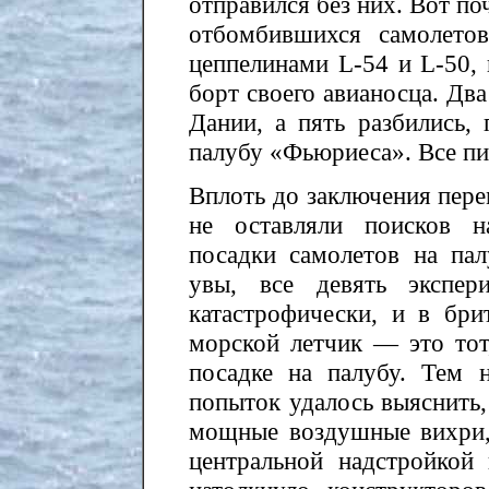
отправился без них. Вот по
отбомбившихся самолето
цеппелинами L-54 и L-50, 
борт своего авианосца. Два
Дании, а пять разбились,
палубу «Фьюриеса». Все пи
Вплоть до заключения пере
не оставляли поисков н
посадки самолетов на пал
увы, все девять экспер
катастрофически, и в бри
морской летчик — это тот
посадке на палубу. Тем н
попыток удалось выяснить,
мощные воздушные вихри,
центральной надстройкой