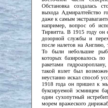
Обстановка создалась с
выхода Адмиралтейство г
даже к самым экстравагант
например, вопрос об исп
Тирвитта. В 1915 году он 
дозорной службы и перех
после налетов на Англию, 
То были небольшие рыб
которых базировалось п
ракетами гидроаэроплану
такой взлет был возможе
неустанно искал способ ус
1918 года он пришел к м
буксируемой эсминцем ба
один сухопутный истреби
морем вражеского дирижаб