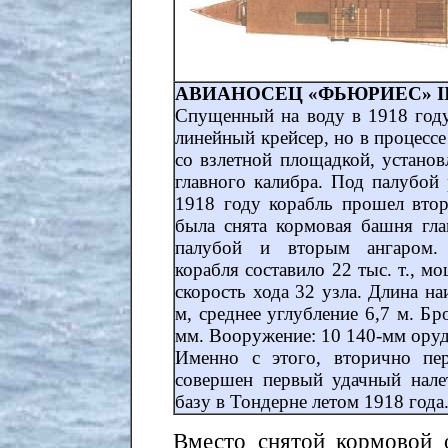
АВИАНОСЕЦ «ФЬЮРИЕС» II. 
Спущенный на воду в 1918 году,
линейный крейсер, но в процесс
со взлетной площадкой, установ
главного калибра. Под палубой 
1918 году корабль прошел втор
была снята кормовая башня гла
палубой и вторым ангаром. 
корабля составило 22 тыс. т., мо
скорость хода 32 узла. Длина н
м, среднее углубление 6,7 м. Б
мм. Вооружение: 10 140-мм оруди
Именно с этого, вторично пе
совершен первый удачный нале
базу в Тондерне летом 1918 года
Вместо снятой кормовой 