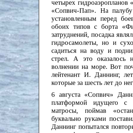
четырех гидроаэропланов
«Сопвич-Пап». На палубу
установленным перед бое
обоих типов с борта «Ф
затруднений, посадка являл
гидросамолеты, но и су
садиться на воду и подн
стрел. А это оказалось
волнении на море. Вот по
лейтенант И. Даннинг, ле
которые за шесть лет до не
6 августа «Сопвич» Данн
платформой идущего с 
матросы, поймав «остан
буквально руками постави
Даннинг попытался повтор