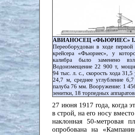
АВИАНОСЕЦ «ФЬЮРИЕС» I. А
Переоборудован в ходе первой
крейсера «Фьюриес», у котор
калибра было заменено вз
Водоизмещение 22 900 т, мощно
94 тыс. л. с., скорость хода 31
24,7 м, среднее углубление 6,
палуба 76 мм. Вооружение: 1 45
зенитки, 18 торпедных аппаратов
27 июня 1917 года, когда э
в строй, на его носу вмес
наклонная 50-метровая п
опробована на «Кампани