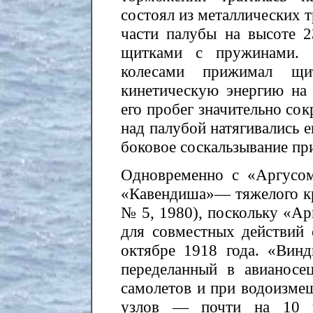
состоял из металлических 
части палубы на высоте 
щитками с пружинами. 
колесами прижимал щи
кинетическую энергию на
его пробег значительно со
над палубой натягивались 
боковое соскальзывание при
Одновременно с «Аргусом
«Кавендиша»— тяжелого кр
№ 5, 1980), поскольку «Ар
для совместных действий 
октябре 1918 года. «Вин
переделанный в авианос
самолетов и при водоизмещ
узлов — почти на 10 у