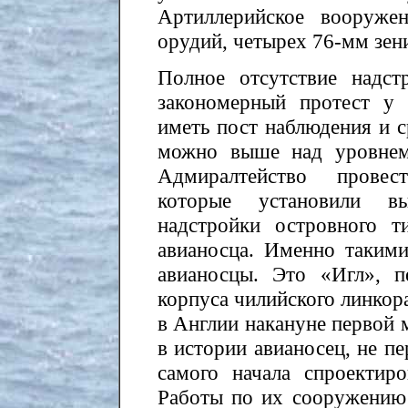
Артиллерийское вооруже
орудий, четырех 76-мм зен
Полное отсутствие надст
закономерный протест у
иметь пост наблюдения и с
можно выше над уровнем
Адмиралтейство провес
которые установили вы
надстройки островного 
авианосца. Именно таким
авианосцы. Это «Игл», п
корпуса чилийского линкор
в Англии накануне первой
в истории авианосец, не пе
самого начала спроектир
Работы по их сооружению 