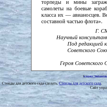
торпеды и мины заграж
самолеты на боевые кора
класса их — авианосцев. 
составной частью флота».
Г. 
Научный консультан
Под редакцией 
Советского Союз
Героя Советского 
[
в раздел "библиотек
Стенды для детского сада сделать.
Стенды для детского сада
.
Сайт упра