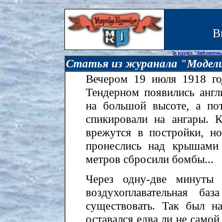
В
[
в раздел "библиотек
Статья из журанала "Модел
Вечером 19 июля 1918 год
Тендерном появились англ
на большой высоте, а по
спикировали на ангары. 
врежутся в постройки, но
пронеслись над крышами
метров сбросили бомбы...
Через одну-две минуты 
воздухоплавательная ба
существовать. Так был н
оставался едва ли не самой