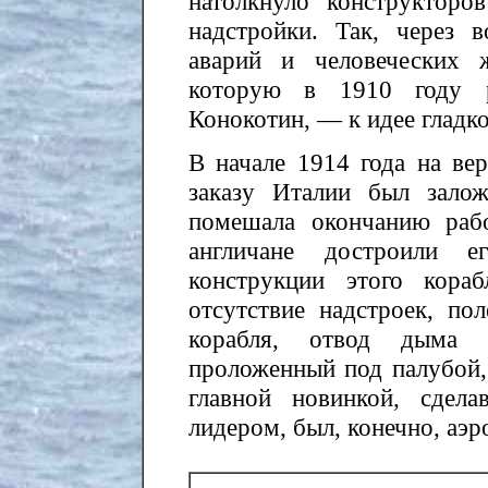
натолкнуло конструкторо
надстройки. Так, через 
аварий и человеческих 
которую в 1910 году р
Конокотин, — к идее гладко
В начале 1914 года на в
заказу Италии был зало
помешала окончанию рабо
англичане достроили 
конструкции этого кора
отсутствие надстроек, по
корабля, отвод дыма ч
проложенный под палубой,
главной новинкой, сдел
лидером, был, конечно, аэ