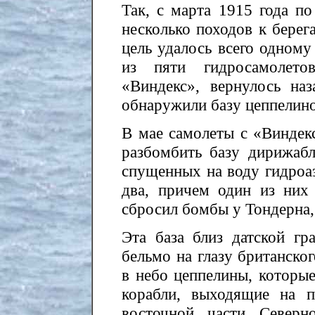
Так, с марта 1915 года п
несколько походов к берег
цель удалось всего одному
из пяти гидросамолетов
«Виндекс», вернулось на
обнаружили базу цеппелино
В мае самолеты с «Виндек
разбомбить базу дирижабл
спущенных на воду гидроаэ
два, причем один из них 
сбросил бомбы у Тондерна, 
Эта база близ датской гр
бельмо на глазу британско
в небо цеппелины, которы
корабли, выходящие на 
восточной части Северн