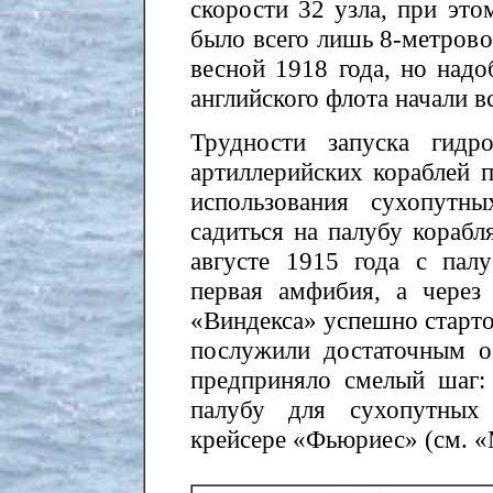
скорости 32 узла, при это
было всего лишь 8-метрово
весной 1918 года, но надо
английского флота начали в
Трудности запуска гидр
артиллерийских кораблей п
использования сухопутн
садиться на палубу корабл
августе 1915 года с пал
первая амфибия, а через
«Виндекса» успешно старто
послужили достаточным о
предприняло смелый шаг:
палубу для сухопутных
крейсере «Фьюриес» (см. «