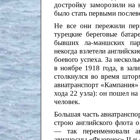
достройку заморозили на 
было стать первыми после
Не все они пережили пе
турецкие береговые бата
бывших ла-маншских пар
некогда взлетели английск
боевого успеха. За несколь
в ноябре 1918 года, в зал
столкнулся во время штор
авиатранспорт «Кампания» 
хода 22 узла): он пошел на
человек.
Большая часть авиатранспор
строю английского флота о
— так переименовали а
авианосцы «Фьюриес» II и 