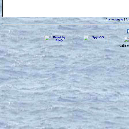
[
на главную
] [
в
Сайт у