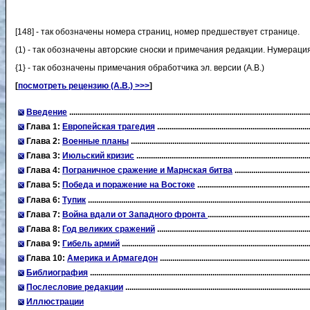
[148] - так обозначены номера страниц, номер предшествует странице.
(1) - так обозначены авторские сноски и примечания редакции. Нумерация
{1} - так обозначены примечания обработчика эл. версии (А.В.)
[
посмотреть рецензию (А.В.) >>>
]
Введение
...................................................................................................................
Глава 1:
Европейская трагедия
........................................................................
Глава 2:
Военные планы
....................................................................................
Глава 3:
Июльский кризис
..................................................................................
Глава 4:
Пограничное сражение и Марнская битва
...................................
Глава 5:
Победа и поражение на Востоке
....................................................
Глава 6:
Тупик
........................................................................................................
Глава 7:
Война вдали от Западного фронта
...............................................
Глава 8:
Год великих сражений
.......................................................................
Глава 9:
Гибель армий
........................................................................................
Глава 10:
Америка и Армагедон
.....................................................................
Библиография
.......................................................................................................
Послесловие редакции
......................................................................................
Иллюстрации