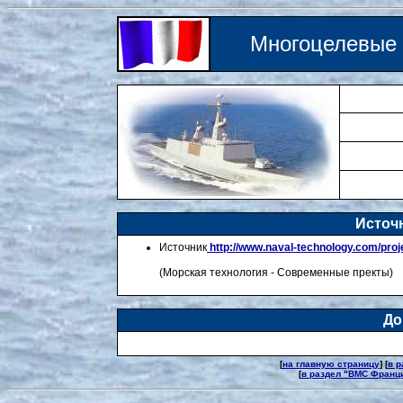
Многоцелевы
Источн
Источник
http://www.naval-technology.com/proj
(Морская технология - Современные пректы)
До
[
на главную страницу
] [
в р
[
в раздел "ВМС Франц