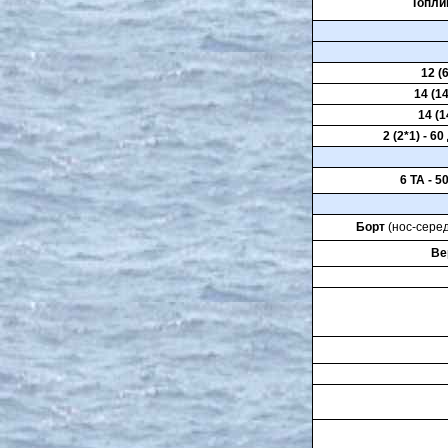
Топлив
12 (
14 (14
14 (1
2 (2*1) - 6
6 ТА - 5
Борт
(нос-сере
Ве