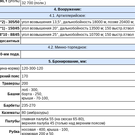
о, т
(уголь)
32 700 (полн.)
4. Вооружение:
4.1. Артиллерийское:
6*2) - 305/50
угол возвышения 13,5°, дальнобойность 18000 м, позже 20400 м; 
*1) - 150/45
угол возвышения 20°, дальнобойность 13500 м; 150 выстр./ствол
4*10 - 88/45
угол возвышения 25°, дальнобойность 10700 м; 150 выстр./ствол
0 десантных
4.2. Минно-торпедное:
00-мм подв.
5. Бронирование, мм:
дина-корма)
120-300-120
рхний пояс
170
Траверзы
200
лоб - 300,
Башни
борта - 250,
кpыши - 70-100,
Барбеты
235-270
Казематы
80 (амбразуры)
главная палуба 55 (на скосах 65-80),
Палубы
верхняя палуба 45 (только над верхним поясом)
носовая - 400, кpыша - 100,
Рубка
коpмовая 200 и 50.