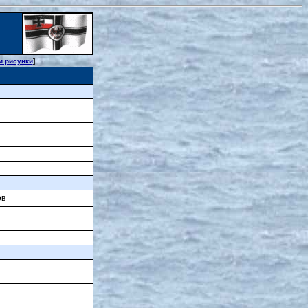
и рисунки
]
ов