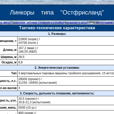
Линкоры типа "Остфрисланд"
нь вверх
] [
описание, история создания и службы
] [
названия и даты
] [ТТХ] [
фотографии 
Тактико-технические характеристики
1. Размеры:
22800 (норм.) /
мещение, т
24700 (полн.)
167,2 (макс.) /
Длина, м
166,55 (КВЛ)
Ширина, м
28,5
Осадка, м
8,8
2. Энергетическая установка:
Тип
3 вертикальных паровых машины тройного расширения, 15 котл
28000 (проект) /
ность, л.с.
31250 -34950 (испытания)
л-во валов
3
3. Скорость, дальность плавания, автономность:
20,5 (проект) /
рость, узл.
20,8-21,3 (испытания)
ния, миль.
5500 (10 уз.)
900 (норм.) /