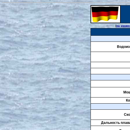
[
на урове
Водоиз
Мощ
Ко
Ско
Дальность плава