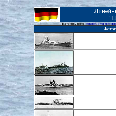
Линейны
"Ш
[на уровень вверх] [
описание, история созда
Фотог