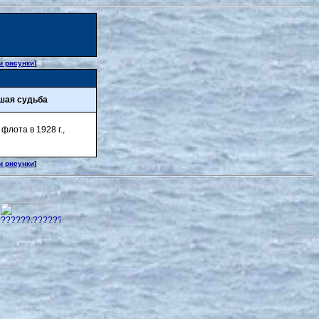
и рисунки
]
шая судьба
флота в 1928 г.,
и рисунки
]