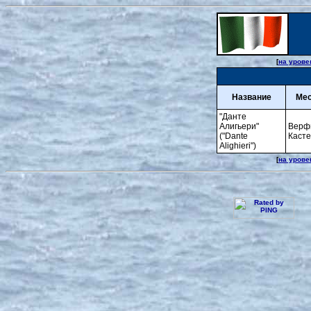
[
на урове
Название
Мес
"Данте
Алигьери"
Верф
("Dante
Каст
Alighieri")
[
на урове