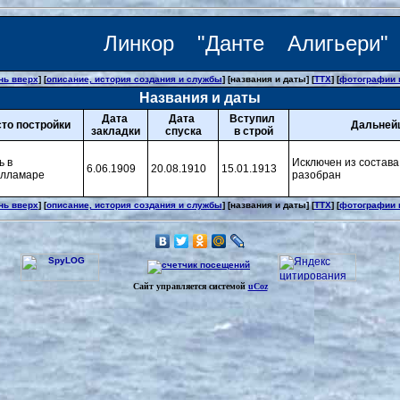
Линкор "Данте Алигьери"
нь вверх
] [
описание, история создания и службы
] [названия и даты] [
ТТХ
] [
фотографии 
Названия и даты
Дата
Дата
Вступил
то постройки
Дальней
закладки
спуска
в строй
ь в
Исключен из состава 
6.06.1909
20.08.1910
15.01.1913
елламаре
разобран
нь вверх
] [
описание, история создания и службы
] [названия и даты] [
ТТХ
] [
фотографии 
Сайт управляется системой
uCoz