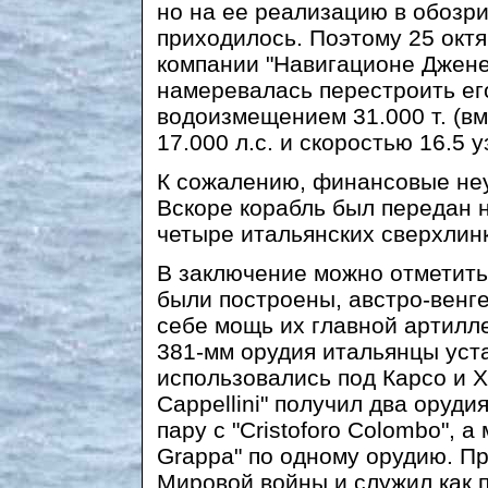
но на ее реализацию в обозр
приходилось. Поэтому 25 октя
компании "Навигационе Джене
намеревалась перестроить ег
водоизмещением 31.000 т. (в
17.000 л.с. и скоростью 16.5 у
К сожалению, финансовые неу
Вскоре корабль был передан н
четыре итальянских сверхлин
В заключение можно отметить,
были построены, австро-венг
себе мощь их главной артилл
381-мм орудия итальянцы уст
использовались под Карсо и Х
Cappellini" получил два орудия 
пару с "Cristoforo Colombo", 
Grappa" по одному орудию. Пр
Мировой войны и служил как п