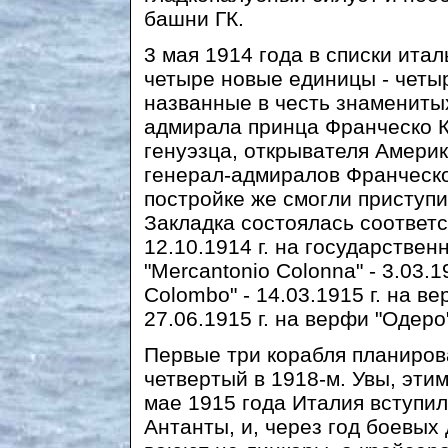
башни ГК.
3 мая 1914 года в списки ита
четыре новые единицы - четы
названные в честь знамениты
адмирала принца Франческо К
генуэзца, открывателя Амери
генерал-адмиралов Франческ
постройке же смогли приступи
Закладка состоялась соответст
12.10.1914 г. на государстве
"Mercantonio Colonna" - 3.03.1
Colombo" - 14.03.1915 г. на ве
27.06.1915 г. на верфи "Одеро
Первые три корабля планирова
четвертый в 1918-м. Увы, эти
мае 1915 года Италия вступи
Антанты, и, через год боевых