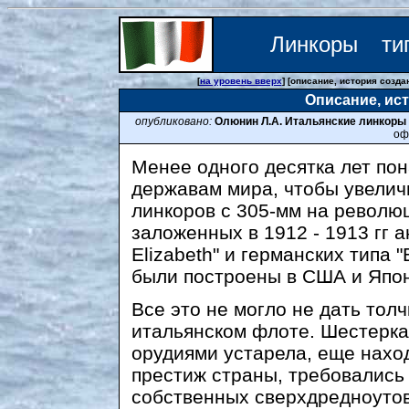
Линкоры ти
[
на уровень вверх
] [описание, история созда
Описание, ис
опубликовано:
Олюнин Л.А. Итальянские линкоры т
оф
Менее одного десятка лет по
державам мира, чтобы увелич
линкоров с 305-мм на революц
заложенных в 1912 - 1913 гг 
Elizabeth" и германских типа 
были построены в США и Япо
Все это не могло не дать тол
итальянском флоте. Шестерка 
орудиями устарела, еще наход
престиж страны, требовались
собственных сверхдредноутов