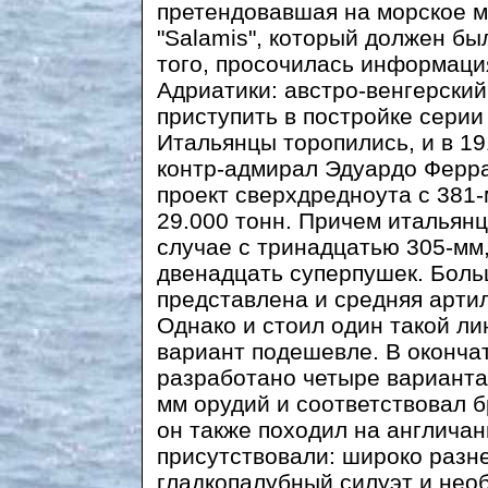
претендовавшая на морское м
"Salamis", который должен бы
того, просочилась информаци
Адриатики: австро-венгерски
приступить в постройке серии
Итальянцы торопились, и в 19
контр-адмирал Эдуардо Ферр
проект сверхдредноута с 381
29.000 тонн. Причем итальянц
случае с тринадцатью 305-мм
двенадцать суперпушек. Боль
представлена и средняя артил
Однако и стоил один такой ли
вариант подешевле. В оконча
разработано четыре варианта)
мм орудий и соответствовал б
он также походил на англичан
присутствовали: широко разн
гладкопалубный силуэт и необ