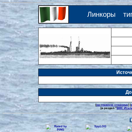
Линкоры ти
Источн
До
[
на главную страницу
] [
[в раздел "
ВМС Итал