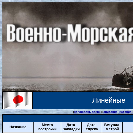
Линейные 
[
на уровень вверх
] [
описание, история
Место
Дата
Дата
Вступил
Название
постройки
закладки
спуска
в строй