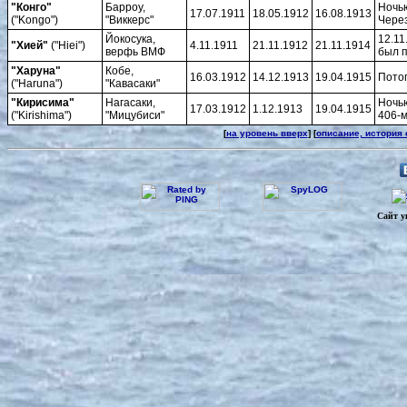
"Конго"
Барроу,
Ночью
17.07.1911
18.05.1912
16.08.1913
("Kongo")
"Виккерс"
Через
Йокосука,
12.11
"Хией"
("Hiei")
4.11.1911
21.11.1912
21.11.1914
верфь ВМФ
был 
"Харуна"
Кобе,
16.03.1912
14.12.1913
19.04.1915
Потоп
("Haruna")
"Кавасаки"
"Кирисима"
Нагасаки,
Hочью
17.03.1912
1.12.1913
19.04.1915
("Kirishima")
"Мицубиси"
406-
[
на уровень вверх
] [
описание, история
Сайт у