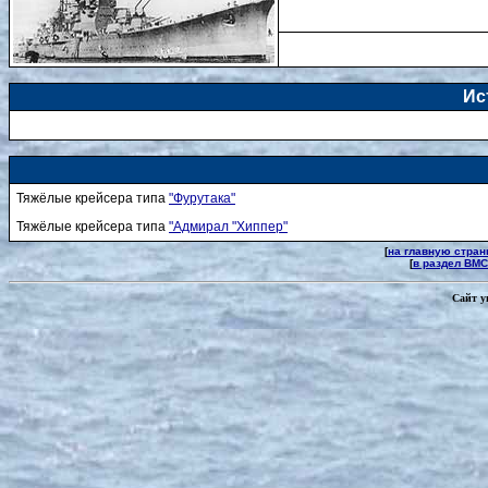
Ис
Тяжёлые крейсера типа
"Фурутака"
Тяжёлые крейсера типа
"Адмирал "Хиппер"
[
на главную стран
[
в раздел ВМС
Сайт у