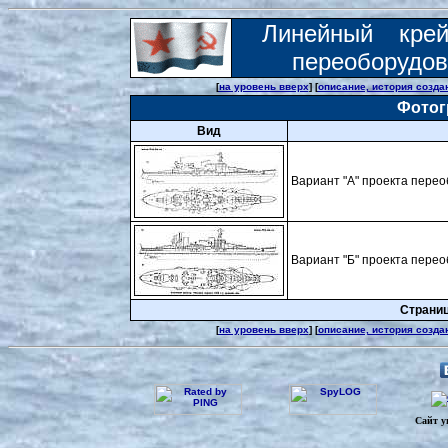
Линейный крей
переоборудо
[
на уровень вверх
] [
описание, история созда
Фотог
Вид
Вариант "А" проекта переоб
Вариант "Б" проекта переоб
Страница: 
[
на уровень вверх
] [
описание, история созда
Сайт у