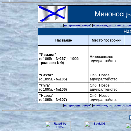
Миноносц
[
на уровень вверх
] [
описание, история созда
На
Название
Место постройки
“Измаил”
Николаевское
(с 1895г. -
№267
, с 1909г. -
адмиралтейство
тральщик №9
)
“Лахта”
Спб., Новое
(с 1895г. -
№105
)
адмиралтейство
“Луга”
Спб., Новое
(с 1895г. -
№106
)
адмиралтейство
“Нарва”
Спб., Новое
(с 1895г. -
№107
)
адмиралтейство
[
на уровень вверх
] [
описание, история созда