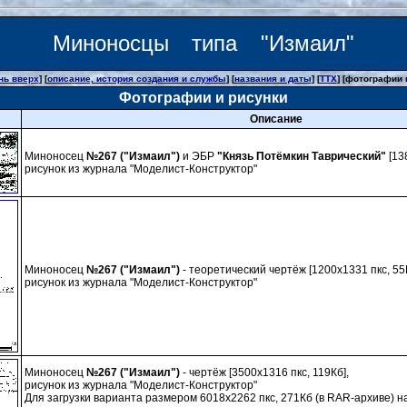
Миноносцы типа "Измаил"
нь вверх
] [
описание, история создания и службы
] [
названия и даты
] [
ТТХ
] [фотографии 
Фотографии и рисунки
Описание
Миноносец
№267 ("Измаил")
и ЭБР
"Князь Потёмкин Таврический"
[13
рисунок из журнала "Моделист-Конструктор"
Миноносец
№267 ("Измаил")
- теоретический чертёж [1200х1331 пкс, 55
рисунок из журнала "Моделист-Конструктор"
Миноносец
№267 ("Измаил")
- чертёж [3500х1316 пкс, 119Кб],
рисунок из журнала "Моделист-Конструктор"
Для загрузки варианта размером 6018х2262 пкс, 271Кб (в RAR-архиве) 