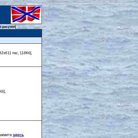
и рисунки]
82х611 пкс, 118Кб],
Кб],
нажмите
здесь