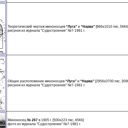
Теоретический чертеж миноносцев
“Луга”
и
“Нарва”
[866х1010 пкс, 56Кб
рисунок из журнала "Судостроение" №7-1981 г.
Общее расположение миноносцев
“Луга”
и
“Нарва”
[2956х3700 пкс, 309
рисунок из журнала "Судостроение" №7-1981 г.
Миноносец
№ 267
в 1905 г. [500х223 пкс, 45Кб]
фото из журнала "Судостроение" №7-1981 г.