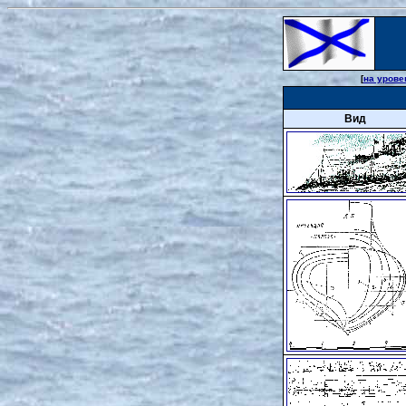
[
на урове
Вид