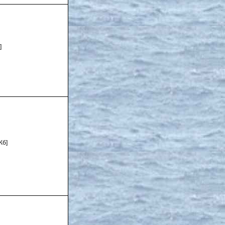
]
Кб]