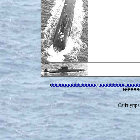
[
�� ������� �����
] [
��������, ����
[�����
Сайт упра