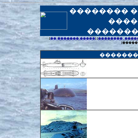
�������� 
����
���������
[
�� ������� �����
] [
��������, ����
[�����
�������