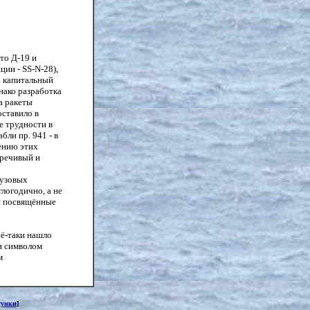
то Д-19 и
ии - SS-N-28),
а капитальный
нако разработка
а ракеты
оставило в
е трудности в
ли пр. 941 - в
ению этих
оречивый и
рузовых
логодично, а не
ьи посвящённые
сё-таки нашло
ли символом
м
сунки
]