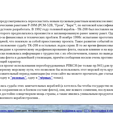
предусматривалось переоснастить новым пусковым ракетным комплексом вмес
ческими ракетами Р-39М (РСМ-52В, "Гром", "Барк"?, по натовской классификац
дстояло разработать. В 1992 году головной корабль - ТК-208 был поставлен н
оторого предполагалось произвести и запланированную ранее замену ракет. Од
з-за финансовых и технических проблем. В ноябре 1998г. испытание прототип
дачей, что повлекло за собой приостановку проекта. Такое развитие событий п
положение судьбу ТК-208 и остальных лодок серии. В то же время финансовы
иведшие к хроническому недофинансированию флота, оказали влияние и на кораб
ки появлялась информация о трудностях с их обеспечением, планах по вывед
тава флота и дальнейшей утилизации, причём сообщения носили очень против
щий характер.
ся проект использования переоборудованных РПКСН (не только пр.941) для г
верному морскому пути, что позволило бы использовать этот морской путь круг
олжительный период навигации (на этом сайте вы можете прочитать две стат
 одну в
"розовых"
, одну в
"чёрных"
тонах).
лась судьба этих замечательных кораблей (а хотелось бы чтобы государство в
 сохранения их в боевом составе флота), они, вне всякого сомнения, послужи
и достойно олицетворяли мощь страны, а также явились уникальным продукто
военного кораблестроения...
ровень вверх
] [описание, история создания и службы] [
названия и даты
] [
ТТХ
] [
фотографии и ри