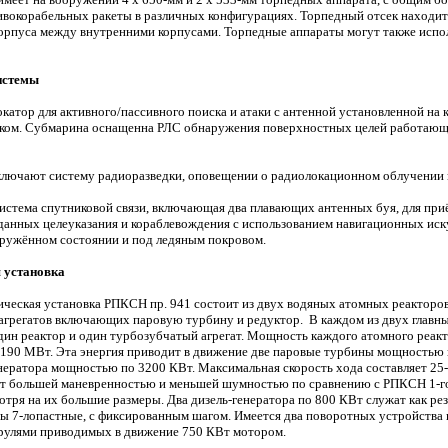
ивокорабельных ракеты в различных конфигурациях.
Торпедный отсек находит
корпуса между внутренними корпусами. Торпедные аппараты могут также испол
истемы
катор для активного/пассивного поиска и атаки с антенной установленной на 
ком. Субмарина оснащенна РЛС обнаружения поверхностных целей работающи
ключают систему
радиоразведки, оповещении о радиолокационном облучении 
истема спутниковой связи, включающая два плавающих антенных буя, для при
 данных целеуказания и кораблевождения с использованием навигационных ис
гружённом состоянии и под ледяным покровом.
 установка
ическая установка РПКСН пр. 941 состоит из двух водяных атомных реакторов
агрегатов включающих паровую турбину и редуктор. В каждом из двух главн
дин реактор и один турбозубчатый агрегат. Мощность каждого атомного реак
 190 МВт. Эта энергия приводит в движение две паровые турбины мощностью п
нератора мощностью по 3200 КВт. Максимальная скорость хода составляет 25
ют большей маневренностью и меньшей шумностью по сравнению с РПКСН 1-го
отря на их большие размеры.
Два дизель-генератора по 800 КВт служат как ре
ы 7-лопастные, с фиксированным шагом. Имеется два поворотных устройства в
 рулями приводимых в движение 750 КВт мотором.