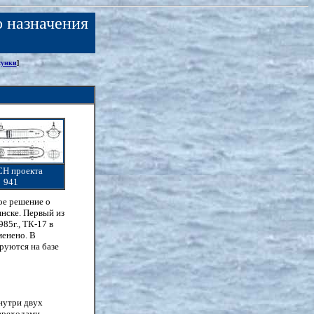
о назначения
сунки
]
Н проекта
941
ное решение о
инске. Первый из
985г., ТК-17 в
менено. В
руются на базе
нутри двух
ереходами.