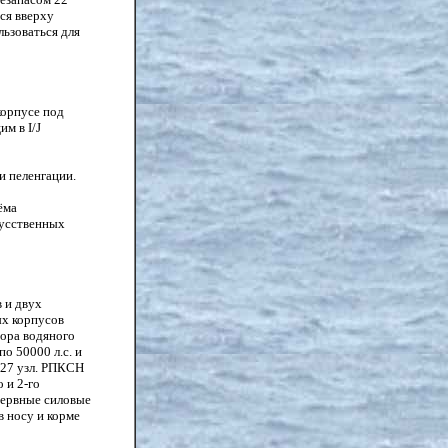
ся вверху
ьзоваться для
корпусе под
м в I/J
и пеленгации.
ёма
кусственных
 и двух
ых корпусов
тора водяного
о 50000 л.с. и
-27 узл. РПКСН
 и 2-го
зервные силовые
 носу и корме