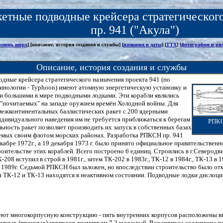
кетные подводные крейсера стратегическог
пр. 941 ("Акула")
ровень вверх
] [описание, история создания и службы] [
названия и даты
] [
ТТХ
] [
фотографии и ри
Описание, история создания и службы
одные крейсера стратегического назначения проекта 941 (по
инологии - Typhoon) имеют атомную энергетическую установку и
и большими в мире подводными лодками. Эти корабли являлись
 "почитаемых" на западе оружием времён Холодной войны. Для
межконтинентальных баллистических ракет с 200 ядерными
дивидуального наведения им не требуется приближаться к берегам
РПКС
льность ракет позволяет производить их запуск в собственных базах
емых своим флотом морских районах. Разработка РПКСН пр. 941
екабре 1972г., а 19 декабря 1973 г. было принято официальное правительствен
роительстве этих кораблей. Всего построено 6 единиц. Строились в г.Северодв
208 вступил в строй в 1981г., затем ТК-202 в 1983г., ТК-12 в 1984г., ТК-13 в 1
в 1989г. Седьмой РПКСН был заложен, но впоследствии строительство было от
 ТК-12 и ТК-13 находятся в неактивном состоянии. Подводные лодки дислоци
еют многокорпусную конструкцию - пять внутренних корпусов расположены в
авных (прочных) корпусов диаметром 7,2 м каждый. Все корпуса соединены п