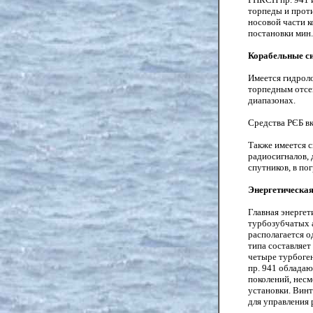
торпеды и прот
носовой части 
постановки мин.
Корабельные с
Имеется гидроло
торпедным отсе
диапазонах.
Средства РЄБ в
Также имеется с
радиосигналов,
спутников, в по
Энергетическая
Главная энергет
турбозубчатых 
располагается о
типа составляет
четыре турбоге
пр. 941 облада
поколений, несм
установки.
Винт
для управления