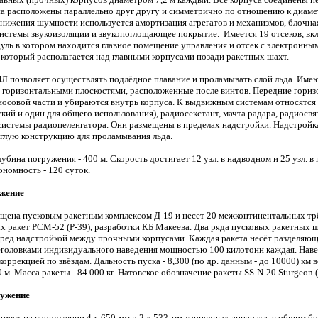
а расположены параллельно друг другу и симметрично по отношению к диам
снижения шумности используется амортизация агрегатов и механизмов, блочна
системы звукоизоляции и звукопоглощающее покрытие. Имеется 19 отсеков, вк
ль в котором находится главное помещение управления и отсек с электронны
который располагается над главными корпусами позади ракетных шахт.
Л позволяет осуществлять подлёдное плавание и проламывать слой льда. Име
с горизонтальными плоскостями, расположенные после винтов. Передние гориз
носовой части и убираются внутрь корпуса. К выдвижным системам относятся
кий и один для общего использования), радиосекстант, мачта радара, радиосвя
системы радиопеленгатора. Они размещены в пределах надстройки. Надстройк
глую конструкцию для проламывания льда.
убина погружения - 400 м. Скорость достигает 12 узл. в надводном и 25 узл. 
номность - 120 суток.
ужение
щена пусковым ракетным комплексом Д-19 и несет 20 межконтинентальных т
 ракет РСМ-52 (Р-39), разработки КБ Макеева. Два ряда пусковых ракетных 
ред надстройкой между прочными корпусами. Каждая ракета несёт разделяю
оеголовками индивидуального наведения мощностью 100 килотонн каждая. Нав
коррекцией по звёздам. Дальность пуска - 8,300 (по др. данным - до 10000) км 
0 м. Масса ракеты - 84 000 кг. Натовское обозначение ракеты SS-N-20
Sturgeon 
ружение
меет на вооружении 4 х 650-мм и 2 х 533-мм торпедных аппарата, с общим б