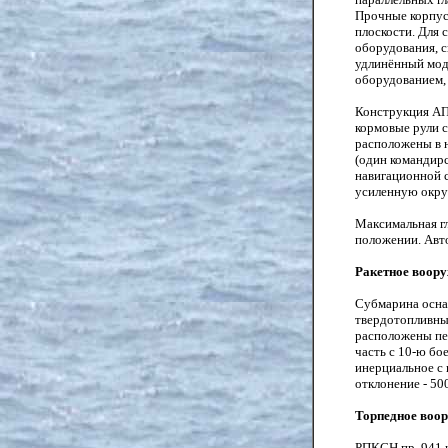
Прочные корпус
плоскости. Для 
оборудования, 
удлинённый моду
оборудованием, 
Конструкция АП
кормовые рули 
расположены в 
(один командирс
навигационной 
усиленную окру
Максимальная гл
положении. Авто
Ракетное воор
Субмарина осна
твердотопливных
расположены пе
часть с 10-ю б
инерциальное с 
отклонение - 50
Торпедное воо
РПКСН пр. 941 и