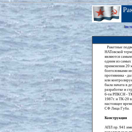
Ра
[
на у
Ракетные подв
НАТовской терм
являются самым
одним из самых
применения 20 
боеголовками ин
противника - да
или контролиру
была начата в д
разработке и ст
6-ти РПКСН - ТК-
1987г. и ТК-20 
настоящее время
СФ Лица Губа.
Конструкция
АПЛ пр. 941 им
параллельных гл