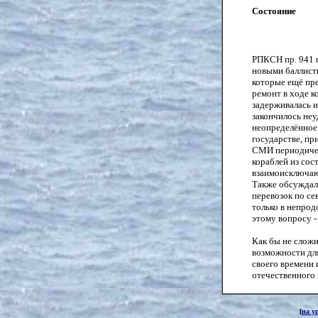
Состояние
РПКСН пр. 941 
новыми баллисти
которые ещё пре
ремонт в ходе к
задерживалась и
закончилось неу
неопределённое 
государстве, пр
СМИ периодичес
кораблей из сос
взаимоисключаю
Также обсуждал
перевозок по се
только в непрод
этому вопросу -
Как бы не сложи
возможности для
своего времени 
отечественного 
[
на у