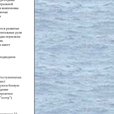
етральной
я компоновка
лючая
м
ются развитые
онтальные рули
два перископа
зи,
а имеет
в подводном
рёхступенчатых
шахт
щуюся боевую
едение
вероятное
("осетр")
.
оезапасом 22