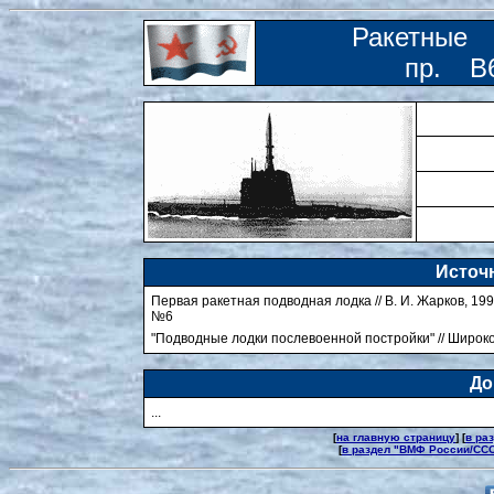
Ракетные 
пр. В
Источн
Первая ракетная подводная лодка // В. И. Жарков, 1993
№6
"Подводные лодки послевоенной постройки" // Широко
До
...
[
на главную страницу
] [
в ра
[
в раздел "ВМФ России/СС