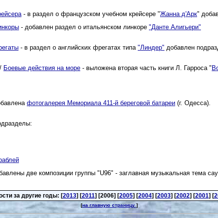
рейсера
- в раздел о французском учебном крейсере "
Жанна д'Арк
" доба
инкоры
- добавлен раздел о итальянском линкоре
"Данте Алигьери"
регаты
- в раздел о английских фрегатах типа
"Линдер"
добавлен подраз
/
Боевые действия на море
- выложена вторая часть книги Л. Гарроса "
В
обавлена
фотогалерея Мемориала 411-й береговой батареи
(г. Одесса).
подразделы:
раблей
бавлены две композиции группы "U96" - заглавная музыкальная тема сау
ости за другие годы: [
2013
] [
2011
] [2006] [
2005
] [
2004
] [
2003
] [
2002
] [
2001
] [
2
[
на главную страницу
]