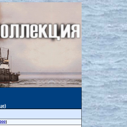
це
)
000
]