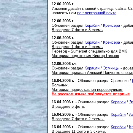
12.06.2006 г.
Изменен дизайн главной страницы сайта. С
написать нам
по электронной почте
.
12.06.2006 г.
Обновлен раздел
Корабли
/
Крейсера
- доба
В разделе 7 фото и 3 схемы
12.06.2006 г.
Обновлен раздел
Корабли
/
Крейсера
- доба
В разделе 1 фото и 2 схемы
Перевод - Sumerset специально для ВМК
Материал подготовил Виктор Галыня
12.06.2006 г.<
Обновлен раздел
Корабли
/
Эсминцы
- доба
Материал прислал Алексей Панченко специ
16.04.2006 г.
- Обновлен раздел Сражения /
Больных.
Материал предоставлен переводчиком
На русском языке публикуется впервые
16.04.2006 г.
- Обновлен раздел
Корабли
/
Э
В разделе 5 фото.
16.04.2006 г.
- Обновлен раздел
Корабли
/
А
В разделе 7 фото и 2 схемы.
16.04.2006 г.
- Обновлен раздел
Корабли
/
К
В разделе 11 фото и 3 схемы.