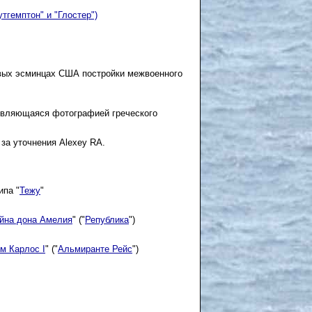
утгемптон" и "Глостер")
вых эсминцах США постройки межвоенного
 являющаяся фотографией греческого
за уточнения Alexey RA.
ипа "
Тежу
"
йна дона Амелия
" ("
Република
")
м Карлос I
" ("
Альмиранте Рейс
")