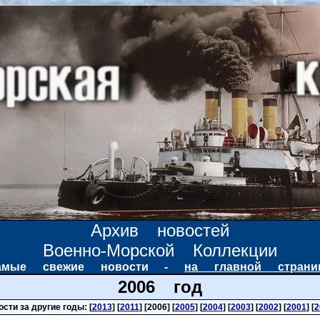
Архив новостей
Военно-Морской Коллекции
самые свежие новости -
на главной страни
2006 год
ости за другие годы: [
2013
] [
2011
] [2006] [
2005
] [
2004
] [
2003
] [
2002
] [
2001
] [
2