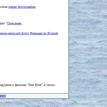
влена
новая фотография
дел "
Описание,
оенно-морской флот Франции во Второй
ндтрека к фильму "Das Boot" и техно-
000
]