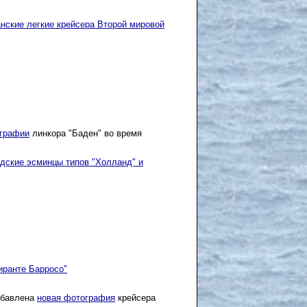
нские легкие крейсера Второй мировой
графии
линкора "Баден" во время
дские эсминцы типов "Холланд" и
иранте Барросо"
обавлена
новая фотография
крейсера