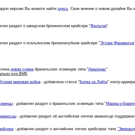
тарую версию Вы можете найти
здесь
. Свое мнение о новом дизайне Вы 
влен раздел о шведском броненосном крейсере "
Фюльгия
".
влен раздел о итальянском бронепалубном крейсере "
Этторе Ферамоска
влена
новая схема
бразильских эсминцев типа "
Амазонас
"
ально для ВМК
Вторая мировая война
- добавлена статья "
Битва за Лейте
" контр-адмир
сминцы
- добавлен раздел о бразильских эсминцах типа "
Мариш-э-Барр
вианосцы
- добавлен раздел об английском легком авианосце поддержки
рейсера
- добавлен раздел о английских легких крейсерах типа
"Эмералд"