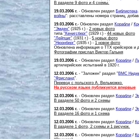
В разделе 9 фото и 4 схемы.
19.03.2006 г.
- Обновлен раздел
Библиотека
войны
": расставлены номера страниц, доба
19.03.2006 г.
- Обновлен раздел
Корабли
/
Кр
"Эмден"
(1925 г.) -
2 новых фото
типа
"Кенигсберг"
(1929 г.) -
44 новых фото
"Лейпциг"
(1931 г.) -
5 новых фото
"Нюрнберг"
(1935 г.) -
1 новое фото
Обновлена информация о ТТХ крейсеров и 
Фотографии прислал Виктор Галыня
19.03.2006 г.
- Обновлен раздел
Корабли
/
Л
артилерийских испытаний в 1920 г.
12.03.2006 г.
- "Заложен" раздел "
ВМС Ниде
"Фрисланд
".
Перевод с польского А. Вельможко.
На русском языке публикуется впервые
12.03.2006 г.
- Обновлен раздел
Корабли
/
Э
В разделе 50 фото и 2 схемы
12.03.2006 г.
- Обновлен раздел
Корабли
/
Э
В разделе 16 фото и 1 схема
12.03.2006 г.
- Обновлен раздел
Корабли
/
К
В разделе 1 фото, 2 схемы и 1 рисунок.
12.03.2006 г.
- Обновлен раздел
Корабли
/
К