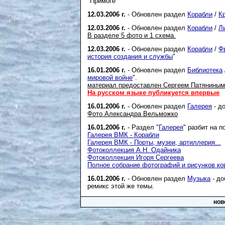
"Примоге"
12.03.2006 г.
- Обновлен раздел
Корабли
/
К
12.03.2006 г.
- Обновлен раздел
Корабли
/
Л
В разделе
5 фото и 1 схема.
12.03.2006 г.
- Обновлен раздел
Корабли
/
Ф
история создания и службы
"
16.01.2006 г.
- Обновлен раздел
Библиотека
мировой войне
".
материал предоставлен Сергеем Патяниным
На русском языке публикуется впервые
16.01.2006 г.
- Обновлен раздел
Галерея
- д
Фото Александра Вельможко
16.01.2006 г.
- Раздел "
Галерея
" разбит на 
Галерея ВМК - Корабли
Галерея ВМК - Порты, музеи, артиллерия...
Фотоколлекция А.Н. Одайника
Фотоколлекция Игоря Сергеева
Полное собрание фотографий и рисунков ко
16.01.2006 г.
- Обновлен раздел
Музыка
- до
ремикс этой же темы.
нов