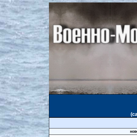
(
нов