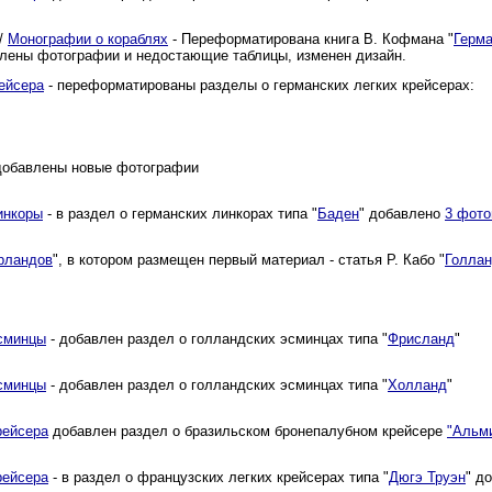
/
Монографии о кораблях
- Переформатирована книга В. Кофмана "
Герма
влены фотографии и недостающие таблицы, изменен дизайн.
ейсера
- переформатированы разделы о германских легких крейсерах:
добавлены новые фотографии
инкоры
- в раздел о германских линкорах типа "
Баден
" добавлено
3 фото
рландов
", в котором размещен первый материал - статья Р. Кабо "
Голлан
сминцы
- добавлен раздел о голландских эсминцах типа "
Фрисланд
"
сминцы
- добавлен раздел о голландских эсминцах типа "
Холланд
"
рейсера
добавлен раздел о бразильском бронепалубном крейсере
"Альм
рейсера
- в раздел о французских легких крейсерах типа "
Дюгэ Труэн
" д