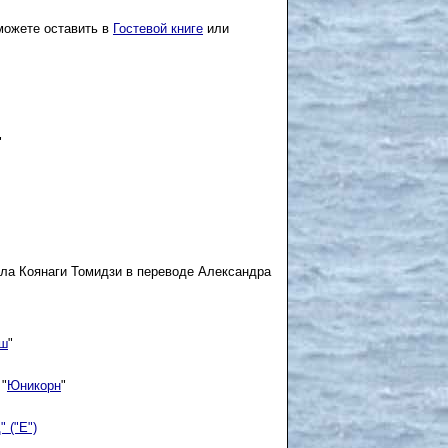
можете оставить в
Гостевой книге
или
"
ала Коянаги Томидзи в переводе Александра
уш
"
 "
Юникорн
"
 ("Е")