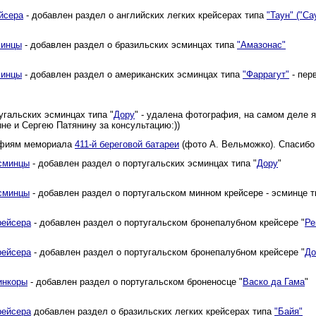
йсера
- добавлен раздел о английских легких крейсерах типа
"Таун" ("Са
инцы
- добавлен раздел о бразильских эсминцах типа
"Амазонас"
инцы
- добавлен раздел о американских эсминцах типа
"Фаррагут"
- пер
угальских эсминцах типа "
Дору
" - удалена фотография, на самом деле
не и Сергею Патянину за консультацию:))
афиям мемориала
411-й береговой батареи
(фото А. Вельможко). Спасибо 
сминцы
- добавлен раздел о португальских эсминцах типа "
Дору
"
сминцы
- добавлен раздел о португальском минном крейсере - эсминце т
рейсера
- добавлен раздел о португальском бронепалубном крейсере "
Ре
рейсера
- добавлен раздел о португальском бронепалубном крейсере "
До
инкоры
- добавлен раздел о португальском броненосце "
Васко да Гама
"
рейсера
добавлен раздел о бразильских легких крейсерах типа
"Байя"