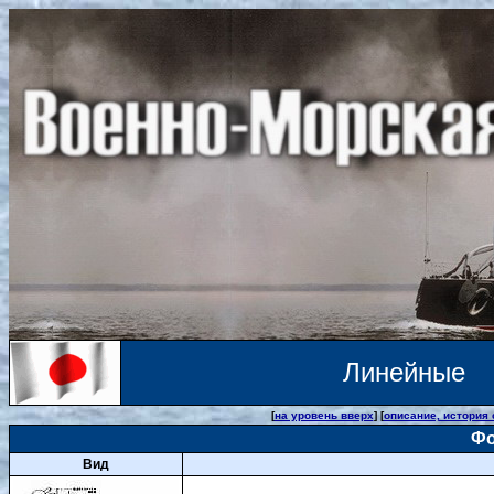
Линейные 
[
на уровень вверх
] [
описание, история
Фо
Вид