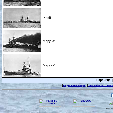
"Хией"
"Харуна"
"Харуна"
Страница: 
[
на уровень вверх
] [
описание, история
Сайт у