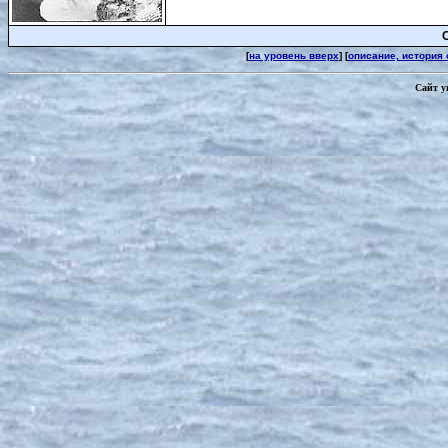
С
[
на уровень вверх
] [
описание, история
Сайт у