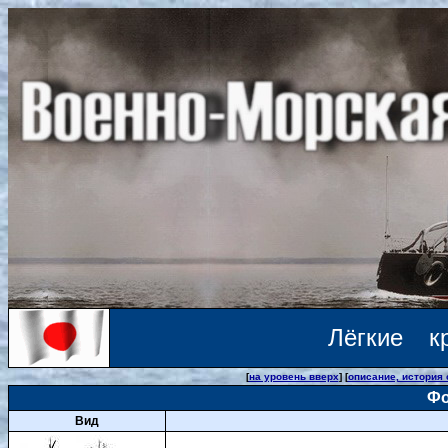
Лёгкие к
[
на уровень вверх
] [
описание, история
Фо
Вид