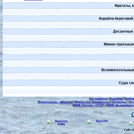
Фрегаты, 
·
Корабли береговой
·
Десантные 
·
Минно-тральные
·
·
Вспомогательные
·
Суда сн
·
[
на главную
] [
Корабли
] [
Библи
[
Броненосцы, линкоры
] [
Крейсера
] [
Авианосцы
] [
Эсминцы
] [
Фр
[
ВМФ России / СССР
] [
ВМФ Великобрит
Сайт у