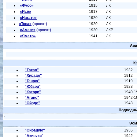
«Фусо»
1915
ЛК
«Исё»
1917
ЛК
«Нагато»
1920
ЛК
«Тоса»
(проект)
1920
ЛК
«Амаги»
(проект)
1920
ЛКР
«Ямато»
1941
ЛК
Ави
·
К
"Такао"
1932
"Хирадо"
1912
"Тенрю"
1919
"Юбари"
1923
"Катори"
1940-1
"Агано"
1942-1
"Ойодо"
1943
Подводны
·
Эс
"Сирацую"
1936
"Акицуки"
1942