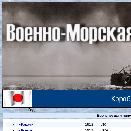
Кора
·
Год
Броненосцы и лине
«Кавачи»
1912
ЛК
«Конго»
1913
ЛКР