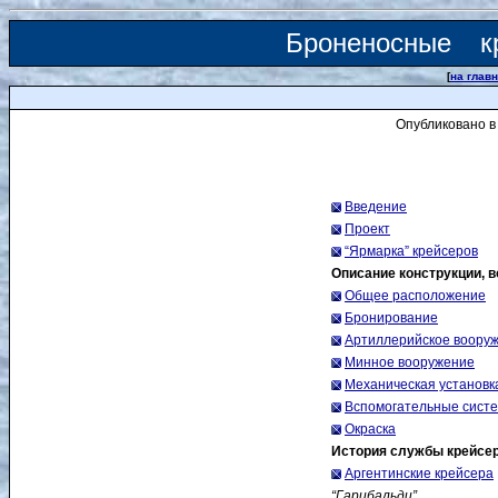
Броненосные к
[
на глав
Опубликовано в
Введение
Проект
“Ярмарка” крейсеров
Описание конструкции, 
Общее расположение
Бронирование
Артиллерийское воору
Минное вооружение
Механическая установк
Вспомогательные систе
Окраска
История службы крейсер
Аргентинские крейсера
“Гарибальди”