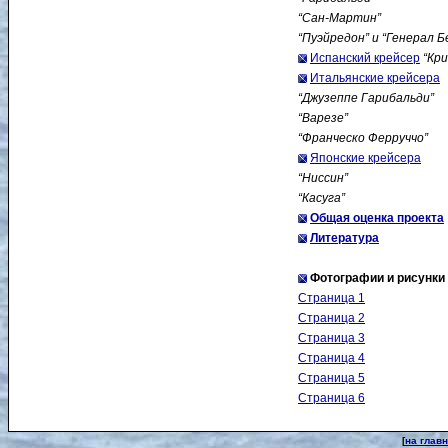
“Сан-Мартин”
“Пуэйредон” и “Генерал Б
Испанский крейсер
“Кр
Итальянские крейсера
“Джузеппе Гарибальди”
“Варезе”
“Франческо Ферруччо”
Японские крейсера
“Ниссин”
“Касуга”
Общая оценка проекта
Литература
Фотографии и рисунки
Страница 1
Страница 2
Страница 3
Страница 4
Страница 5
Страница 6
[
на глав