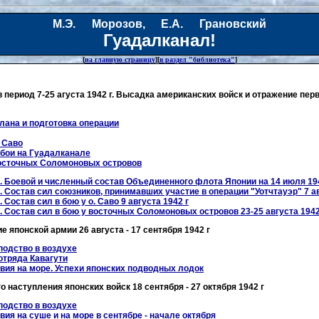
М.Э. Морозов, Е.А. Грановский
Гуадалканал!
[
на главную страницу
][
в раздел "библиотека"
]
 период 7-25 агуста 1942 г. Высадка американских войск и отражение пер
лана и подготовка операции
 Саво
 бои на Гуадалканале
осточных Соломоновых островов
. Боевой и численный состав Объединенного флота Японии на 14 июля 19
 Состав сил союзников, принимавших участие в операции "Уотчтауэр" 7 ав
 Состав сил в бою у о. Саво 9 августа 1942 г
 Состав сил в бою у восточных Соломоновых островов 23-25 августа 1942
 японской армии 26 августа - 17 сентября 1942 г
подство в воздухе
отряда Кавагути
вия на море. Успехи японских подводных лодок
 наступления японских войск 18 сентября - 27 октября 1942 г
подство в воздухе
ия на суше и на море в сентябре - начале октября