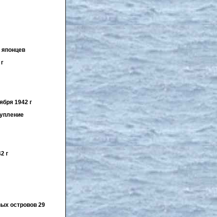
я японцев
 г
ября 1942 г
тупление
2 г
ых островов 29