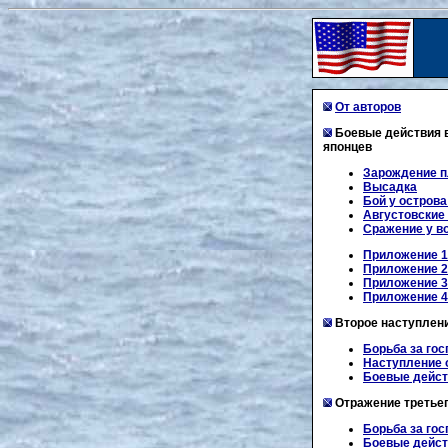
От авторов
Боевые действия в
японцев
Зарождение п
Высадка
Бой у острова
Августовские
Сражение у в
Приложение 1
Приложение 2.
Приложение 3.
Приложение 4.
Второе наступление
Борьба за гос
Наступление 
Боевые дейст
Отражение третьего
Борьба за гос
Боевые действ