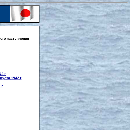
вого наступления
42 г
густа 1942 г
 г