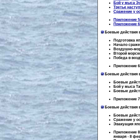
Бой у мыса Э
Третье насту
Сражение у о
Приложение 5.
Приложение 6.
Боевые действия в 
Подготовка яп
Начало сражен
Воздушно-мор
Второй морск
Победа в воз
Приложение 6.
Боевые действия в 
Боевые дейст
Бой у мыса Т
Боевые дейст
Приложение 7.
Боевые действия в 
Боевые дейст
Сражение у о
Эвакуация яп
Приложение 8
января - 8 фе