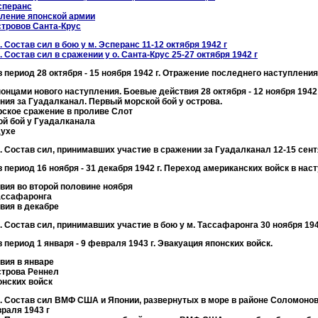
сперанс
пление японской армии
стровов Санта-Крус
 Состав сил в бою у м. Эсперанс 11-12 октября 1942 г
 Состав сил в сражении у о. Санта-Крус 25-27 октября 1942 г
период 28 октября - 15 ноября 1942 г. Отражение последнего наступлени
онцами нового наступления. Боевые действия 28 октября - 12 ноября 1942
ия за Гуадалканал. Первый морской бой у острова.
ское сражение в проливе Слот
ой бой у Гуадалканала
духе
 Состав сил, принимавших участие в сражении за Гуадалканал 12-15 сент
период 16 ноября - 31 декабря 1942 г. Переход американских войск в нас
вия во второй половине ноября
ассафаронга
вия в декабре
 Состав сил, принимавших участие в бою у м. Тассафаронга 30 ноября 194
период 1 января - 9 февраля 1943 г. Эвакуация японских войск.
вия в январе
строва Реннел
онских войск
. Состав сил ВМФ США и Японии, развернутых в море в районе Соломонов
враля 1943 г